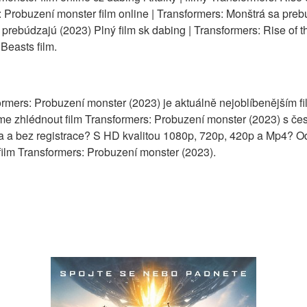
Probuzení monster film online | Transformers: Monštrá sa prebú
prebúdzajú (2023) Plný film sk dabing | Transformers: Rise of th
Beasts film.
formers: Probuzení monster (2023) je aktuálně nejoblíbenějším 
zhlédnout film Transformers: Probuzení monster (2023) s česk
 a bez registrace? S HD kvalitou 1080p, 720p, 420p a Mp4? Od
film Transformers: Probuzení monster (2023).