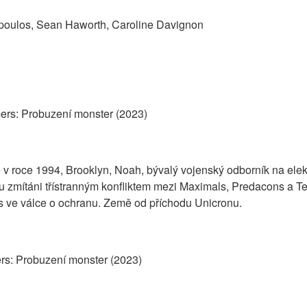
opoulos, Sean Haworth, Caroline Davignon
ers: Probuzení monster (2023)
v roce 1994, Brooklyn, Noah, bývalý vojenský odborník na elekt
u zmítáni třístranným konfliktem mezi Maximals, Predacons a Te
s ve válce o ochranu. Země od příchodu Unicronu.
rs: Probuzení monster (2023)