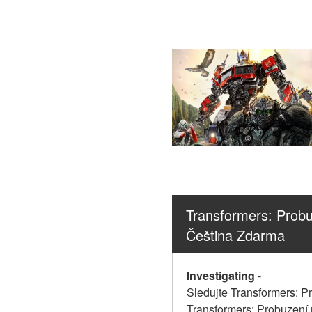
Transformers: Probu
Čeština Zdarma
Investigating
-
Sledujte Transformers: Pr
Transformers: Probuzení mo