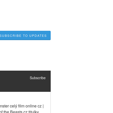
SUBSCRIBE TO UPDATES
Subscribe
er celý film online cz | 
 the Beasts cz titulky 