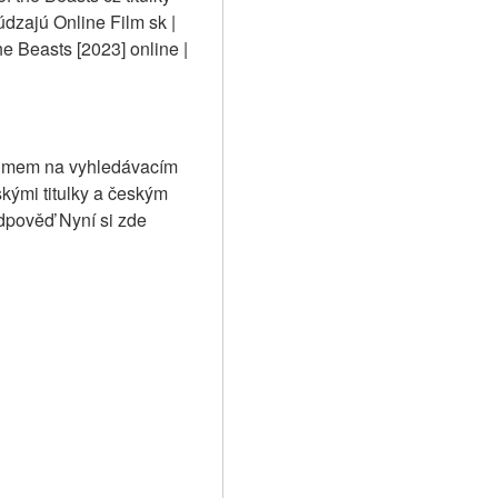
dzajú Online Film sk | 
e Beasts [2023] online | 
filmem na vyhledávacím 
ými titulky a českým 
pověď Nyní si zde 