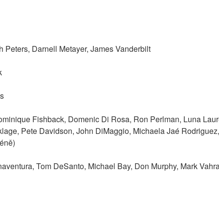
h Peters, Darnell Metayer, James Vanderbilt
k
s
ominique Fishback, Domenic Di Rosa, Ron Perlman, Luna Lauren
klage, Pete Davidson, John DiMaggio, Michaela Jaé Rodriguez, 
éně)
naventura, Tom DeSanto, Michael Bay, Don Murphy, Mark Vahr