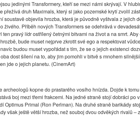
ejsou jedinými Transformery, kteří se mezi námi skrývají. V hlu
iše přežívá druh Maximals, který si jako pozemské krytí zvolil zástu
í soustavě objevila hrozba, která je původně vyštvala z jejich 
o živého. Příběh nových Transformers se odehrává v devadesátk
 ten pravý lídr ostřílený četnými bitvami na život a na smrt. Aby
 hrozbě, bude muset nejprve zkrotit své ego a respektovat vůdce 
navíc budou muset vypořádat s tím, že se o jejich existenci dozv
oba dost šílení na to, aby jim pomohli v bitvě s mnohem silnějším
en jde o jejich planetu. (CinemArt)
ce archeologů kopne do prastarého vosího hnízda. Dojde k tomu
ává boj mezi třemi frakcemi. Na jedné straně stojí dobráci po v
í Optimus Primal (Ron Perlman). Na druhé straně barikády stojí
dy však ještě větší hrozba, než souboj dvou odvěkých rivalů – ze