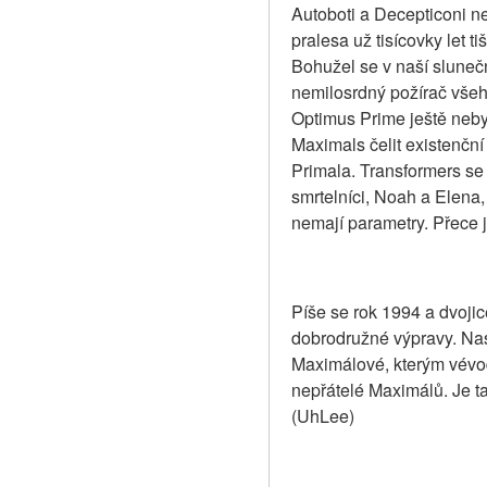
Autoboti a Decepticoni n
pralesa už tisícovky let t
Bohužel se v naší slunečn
nemilosrdný požírač všeh
Optimus Prime ještě nebyl
Maximals čelit existenční
Primala. Transformers se 
smrtelníci, Noah a Elena, 
nemají parametry. Přece j
Píše se rok 1994 a dvoji
dobrodružné výpravy. Nast
Maximálové, kterým vévod
nepřátelé Maximálů. Je ta
(UhLee)