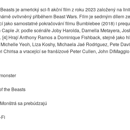
Beasts je americký sci-fi akční film z roku 2023 založený na lini
márně ovlivněný příběhem Beast Wars. Film je sedmým dílem ze s
cí jako samostatné pokračování filmu Bumblebee (2018) i preque
n Caple Jr. podle scénáře Joby Harolda, Darnella Metayera, Josh
[4] Hrají Anthony Ramos a Dominique Fishback, stejně jako hl
 Michelle Yeoh, Liza Koshy, Michaela Jaé Rodriguez, Pete Da
i Chirisa a vracející se franšízové Peter Cullen, John DiMaggi
 monster
f the Beasts
 Monštrá sa prebúdzajú
-Fi