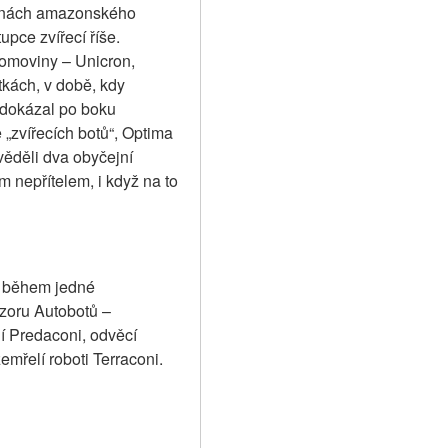
binách amazonského 
pce zvířecí říše. 
domoviny – Unicron, 
ách, v době, kdy 
 dokázal po boku 
„zvířecích botů“, Optima 
ěděli dva obyčejní 
 nepřítelem, i když na to 
 během jedné 
zoru Autobotů – 
 Predaconi, odvěcí 
mřelí roboti Terraconi. 