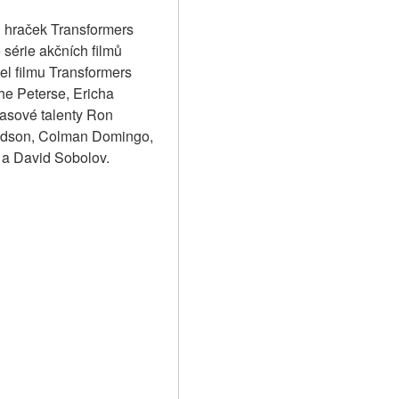
i hraček Transformers 
érie akčních filmů 
l filmu Transformers 
e Peterse, Ericha 
asové talenty Ron 
vidson, Colman Domingo, 
o a David Sobolov.