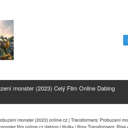
zení monster (2023) Celý Film Online Dabing 
obuzení monster (2023) online cz | Transformers: Probuzení monst
nster film online cz dabing i titulky | filmy Transformers: Rise of